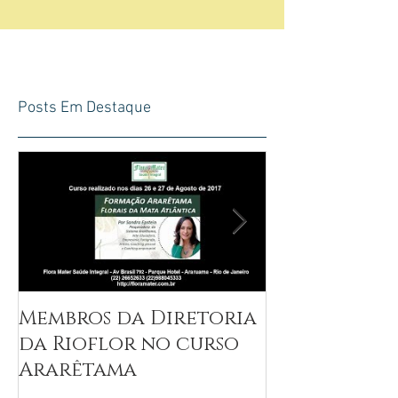
Posts Em Destaque
Membros da Diretoria
Entrevista 
da Rioflor no curso
Epstein
Ararêtama