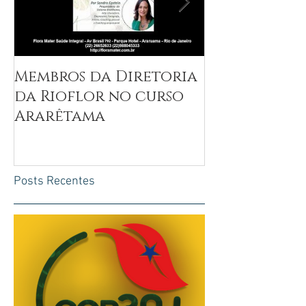
Membros da Diretoria
Entrevista 
da Rioflor no curso
Epstein
Ararêtama
Posts Recentes