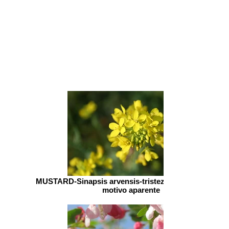
Conheça os
Florais
de
Bach
MUSTARD-Sinapsis arvensis-tristeza profunda e sem
motivo aparente
Entre em Contato!