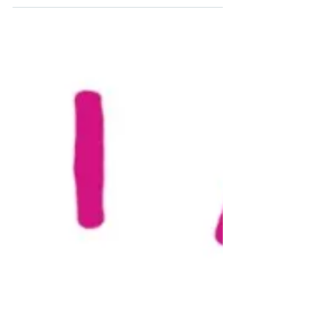
A COP30 (30ª Conferência das Partes da
Convenção-Quadro das Nações Unidas sobre
Mudança do Clima) será realizada no Brasil
em novembro de 2025 . Trata-se de um
encontro internacional que reúne países,
cientistas, governos, organizações da
sociedade civil e movimentos populares para
discutir, negociar e pactuar ações coletivas
sobre a crise climática. O objetivo é alinhar
estratégias glob