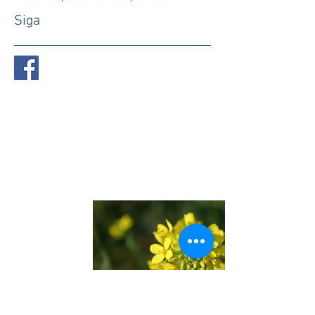
Siga
Conheça os
Florais
de
Bach