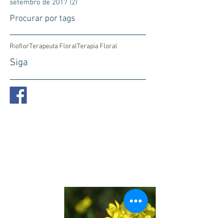
setembro de 2017
(2)
2 posts
Procurar por tags
Rioflor
Terapeuta Floral
Terapia Floral
Siga
Conheça os
Florais
de
Bach