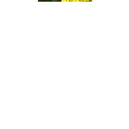
MUSTARD-Sinapsis arvensis-tristeza profunda e sem
motivo aparente
Entre em Contato!
CRAB_APPLE-Malus_pumila-
remédio_para_limpeza_e_para_o_sentimento_de_auto
rejeição_por_desagrado