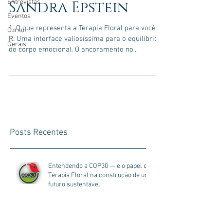
Entrevistas
Sandra Epstein
Eventos
1. O que representa a Terapia Floral para você?
Curso
R: Uma interface valiosíssima para o equilíbrio
Gerais
do corpo emocional. O ancoramento no...
Posts Recentes
Entendendo a COP30 — e o papel da
Terapia Floral na construção de um
futuro sustentável