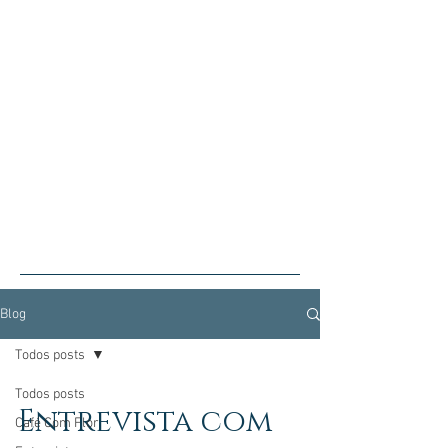
Blog
Todos posts
Todos posts
Entrevista com
Café Com Flor