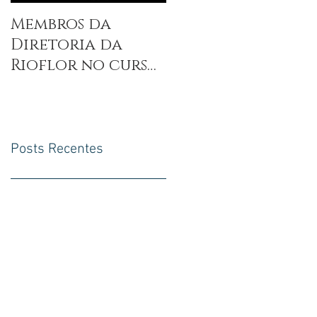
Membros da
Entrevista com
Diretoria da
Sandra Epstein
Rioflor no curso
Ararêtama
Posts Recentes