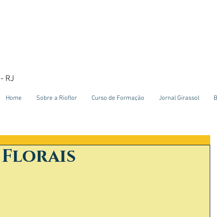
- RJ
Home
Sobre a Rioflor
Curso de Formação
Jornal Girassol
B
 Florais