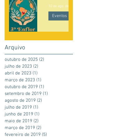
10 de ago. de 2019
3 min de leitura
Trabalh
Eventos
os em
Progra
posters
ma do 3
dialogad
Arquivo
Enflor
os no 3
outubro de 2025
(2)
2 posts
Enflor.
julho de 2023
(2)
2 posts
abril de 2023
(1)
1 post
março de 2023
(1)
1 post
outubro de 2019
(1)
1 post
setembro de 2019
(1)
1 post
agosto de 2019
(2)
2 posts
julho de 2019
(1)
1 post
junho de 2019
(1)
1 post
maio de 2019
(2)
2 posts
março de 2019
(2)
2 posts
fevereiro de 2019
(5)
5 posts