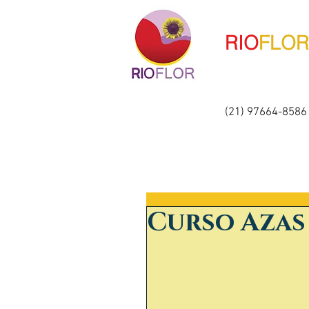
RIO
FLOR
(21) 97664-8586 
Curso Azas